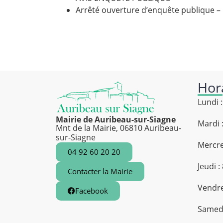
Arrêté ouverture d’enquête publique –
Hor
Lundi 
Mairie de Auribeau-sur-Siagne
Mardi 
Mnt de la Mairie, 06810 Auribeau-
sur-Siagne
Mercre
04 92 60 20 20
Jeudi 
Contacter la Mairie
Vendre
Facebook
Samedi