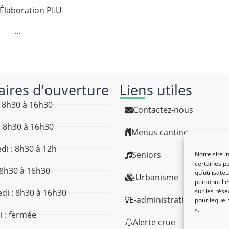
 Élaboration PLU
...
aires d'ouverture
Liens utiles
: 8h30 à 16h30
Contactez-nous
: 8h30 à 16h30
Menus cantine
di : 8h30 à 12h
Seniors
Notre site I
certaines pa
: 8h30 à 16h30
qu’utilisat
Urbanisme
personnelles
sur les rése
di : 8h30 à 16h30
E-administration
pour lequel
».
 : fermée
Alerte crue