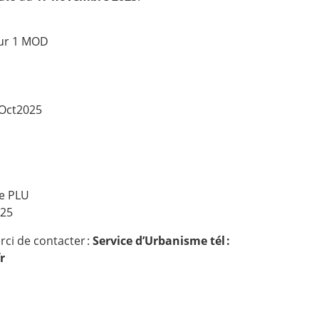
eur 1 MOD
Oct2025
e PLU
025
ci de contacter :
Service d’Urbanisme tél :
r