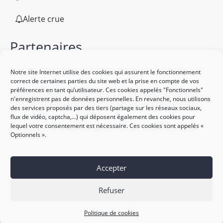
Alerte crue
Partenaires
Notre site Internet utilise des cookies qui assurent le fonctionnement
correct de certaines parties du site web et la prise en compte de vos
préférences en tant qu’utilisateur. Ces cookies appelés "Fonctionnels"
n'enregistrent pas de données personnelles. En revanche, nous utilisons
des services proposés par des tiers (partage sur les réseaux sociaux,
flux de vidéo, captcha,...) qui déposent également des cookies pour
lequel votre consentement est nécessaire. Ces cookies sont appelés «
Optionnels ».
Accepter
Refuser
Plan de site
Mentions légales
Politique des cookies
Accessibilité : non conforme
Site réalisé par le SICTIAM
Politique de cookies
Correction du code de suivi :